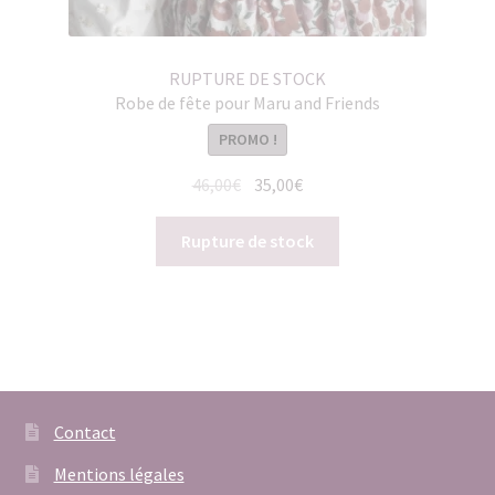
RUPTURE DE STOCK
Robe de fête pour Maru and Friends
PROMO !
Le
Le
46,00
€
35,00
€
prix
prix
initial
actuel
Rupture de stock
était :
est :
46,00€.
35,00€.
Contact
Mentions légales