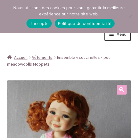
Nous utilisons des cookies pour vous garantir la meilleure
Aller
Aller
expérience sur notre site web.
à
au
J'accepte
Politique de confidentialité
la
contenu
Menu
navigation
Accueil
Accueil
Vêtements
Ensemble « coccinelles » pour
meadowdolls Moppets
Conditions générales de vente
Contact
Mentions légales
Mon compte
Page Boutique