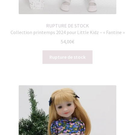
RUPTURE DE STOCK
Collection printemps 2024 pour Little Kidz – « Fantine »
54,00
€
Rupture de stock