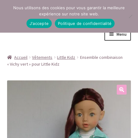
Nous utilisons des cookies pour vous garantir la meilleure
Aller
Aller
expérience sur notre site web.
à
au
J'accepte
Politique de confidentialité
la
contenu
Menu
navigation
Accueil
Accueil
Vêtements
Little Kidz
Ensemble combinaison
« Vichy vert » pour Little Kidz
Conditions générales de vente
Contact
Mentions légales
Mon compte
Page Boutique