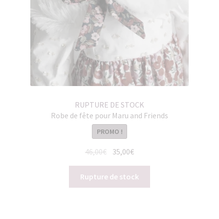
RUPTURE DE STOCK
Robe de fête pour Maru and Friends
PROMO !
Le
Le
46,00
€
35,00
€
prix
prix
initial
actuel
Rupture de stock
était :
est :
46,00€.
35,00€.