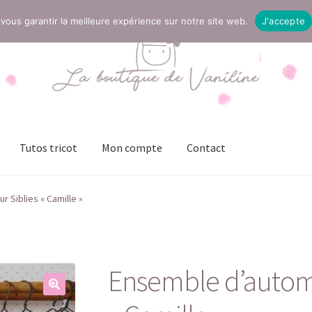
vous garantir la meilleure expérience sur notre site web.
J'accepte
Tutos tricot
Mon compte
Contact
t
Mentions légales
Mon compte
Page Boutique
Panier
 Siblies « Camille »
ies (UE)
Validation de la commande
Ensemble d’autom