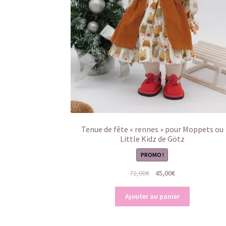
Tenue de fête « rennes » pour Moppets ou
Little Kidz de Götz
PROMO !
Le
Le
72,00
€
45,00
€
prix
prix
initial
actuel
Ajouter au panier
était :
est :
72,00€.
45,00€.