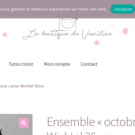
vous garantir la meilleure expérience sur notre site web.
J'accepte
Tutos tricot
Mon compte
Contact
t
Mentions légales
Mon compte
Page Boutique
Panier
rose » pour Wichtel 35cm
ies (UE)
Validation de la commande
Ensemble « octobr