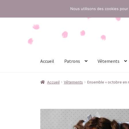
Nous utilisons des cookies pour 
Aller
Aller
à
au
la
contenu
navigation
Accueil
Patrons
Vêtements
Accueil
Conditions générales de vente
Contac
Accueil
Vêtements
Ensemble « octobre en 
Politique de confidentialité
Politique de cook