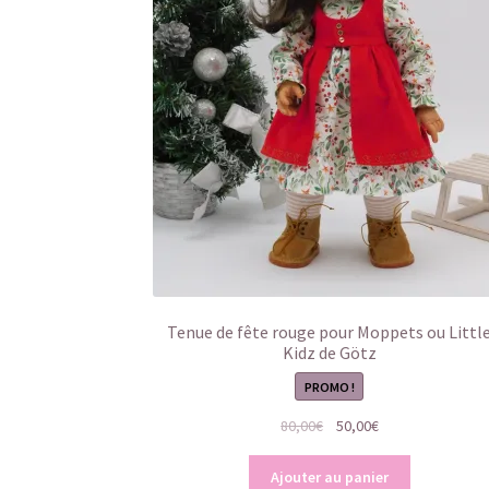
Tenue de fête rouge pour Moppets ou Littl
Kidz de Götz
PROMO !
Le
Le
80,00
€
50,00
€
prix
prix
initial
actuel
Ajouter au panier