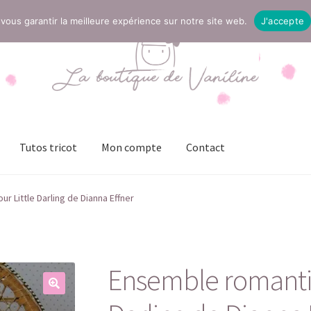
vous garantir la meilleure expérience sur notre site web.
J'accepte
Tutos tricot
Mon compte
Contact
t
Mentions légales
Mon compte
Page Boutique
Panier
 Little Darling de Dianna Effner
ies (UE)
Validation de la commande
Ensemble romantiq