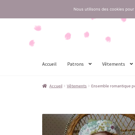
Nous utilisons des cookies pour 
Aller
Aller
à
au
la
contenu
navigation
Accueil
Patrons
Vêtements
Accueil
Conditions générales de vente
Contac
Accueil
Vêtements
Ensemble romantique pour
Politique de confidentialité
Politique de cook