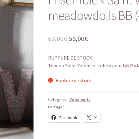
meadowdolls BB (
Le
Le
63,00
€
58,00
€
prix
prix
RUPTURE DE STOCK
initial
actuel
Tenue « Saint Valentin -robe » pour BB M
était :
est :
Rupture de stock
63,00€.
58,00€.
Catégorie :
Vêtements
Partager :
Facebook
X