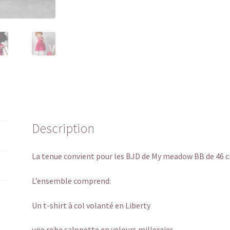
Description
La tenue convient pour les BJD de My meadow BB de 46 
L’ensemble comprend:
Un t-shirt à col volanté en Liberty
une robe salopette en velours milleraies