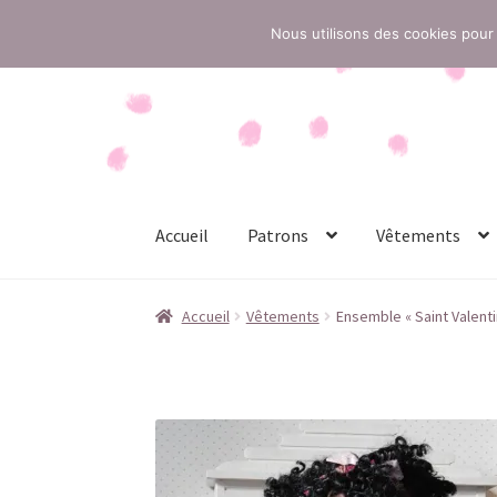
Nous utilisons des cookies pour 
Aller
Aller
à
au
la
contenu
navigation
Accueil
Patrons
Vêtements
Accueil
Conditions générales de vente
Contac
Accueil
Vêtements
Ensemble « Saint Valent
Politique de confidentialité
Politique de cook