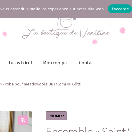
vous garantir la meilleure expérience sur notre site web.
J'accepte
Tutos tricot
Mon compte
Contact
t
Mentions légales
Mon compte
Page Boutique
Panier
in » robe pour meadowdolls BB (46cm) ou Götz
ies (UE)
Validation de la commande
PROMO !
Ensemble « Saint V