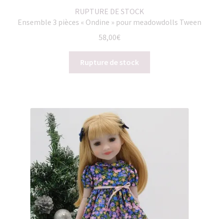
RUPTURE DE STOCK
Ensemble 3 pièces « Ondine » pour meadowdolls Tween
58,00
€
Rupture de stock