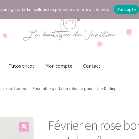
vous garantir la meilleure expérience sur notre site web.
J'accepte
Tutos tricot
Mon compte
Contact
t
Mentions légales
Mon compte
Page Boutique
Panier
en rose bonbon – Ensemble pantalon /blouse pour Little Darling
ies (UE)
Validation de la commande
Février en rose b