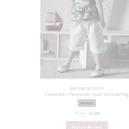
RUPTURE DE STOCK
Ensemble « Pervenche » pour little darling
PROMO !
Le
Le
56,00
€
45,00
€
prix
prix
initial
actuel
Rupture de stock