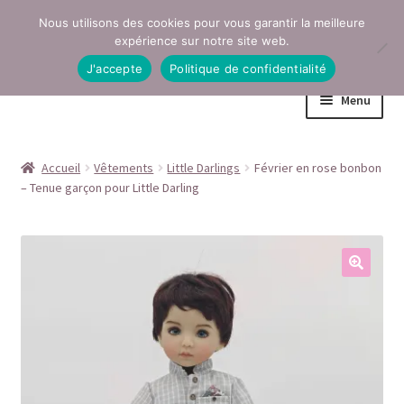
Nous utilisons des cookies pour vous garantir la meilleure
Aller
Aller
expérience sur notre site web.
à
au
J'accepte
Politique de confidentialité
la
contenu
Menu
navigation
Accueil
Accueil
Vêtements
Little Darlings
Février en rose bonbon
– Tenue garçon pour Little Darling
Conditions générales de vente
Contact
Mentions légales
Mon compte
Page Boutique