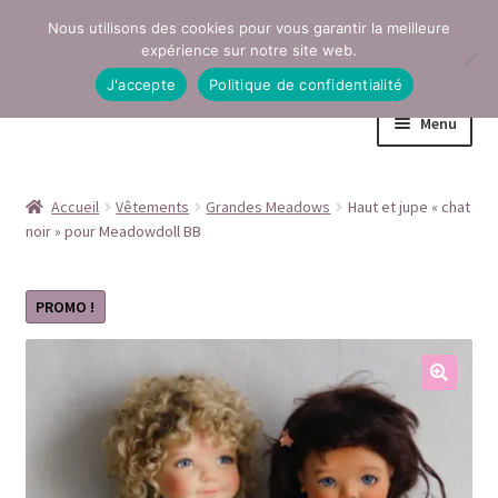
Nous utilisons des cookies pour vous garantir la meilleure
Aller
Aller
expérience sur notre site web.
à
au
J'accepte
Politique de confidentialité
la
contenu
Menu
navigation
Accueil
Accueil
Vêtements
Grandes Meadows
Haut et jupe « chat
noir » pour Meadowdoll BB
Conditions générales de vente
Contact
PROMO !
Mentions légales
Mon compte
Page Boutique