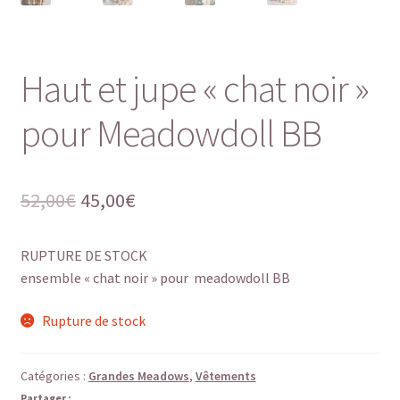
Haut et jupe « chat noir »
pour Meadowdoll BB
Le
Le
52,00
€
45,00
€
prix
prix
RUPTURE DE STOCK
initial
actuel
ensemble « chat noir » pour meadowdoll BB
était :
est :
Rupture de stock
52,00€.
45,00€.
Catégories :
Grandes Meadows
,
Vêtements
Partager :