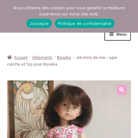
Nous utilisons des cookies pour vous garantir la meilleure
Aller
Aller
expérience sur notre site web.
à
au
J'accepte
Politique de confidentialité
la
contenu
Menu
navigation
Accueil
Accueil
Vêtements
Boneka
Joli mois de mai – jupe
culotte et Top pour Boneka
Conditions générales de vente
Contact
Mentions légales
Mon compte
Page Boutique