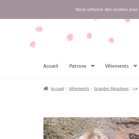
Nous utilisons des cookies pour 
Aller
Aller
à
au
la
contenu
navigation
Accueil
Patrons
Vêtements
Accueil
Conditions générales de vente
Contac
Accueil
Vêtements
Grandes Meadows
Le
Politique de confidentialité
Politique de cook