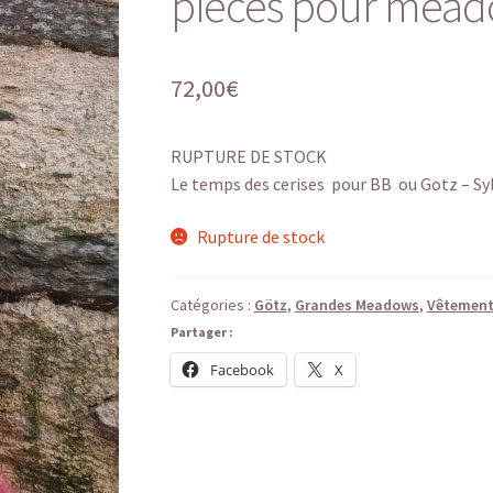
pièces pour mead
72,00
€
RUPTURE DE STOCK
Le temps des cerises pour BB ou Gotz – Syl
Rupture de stock
Catégories :
Götz
,
Grandes Meadows
,
Vêtemen
Partager :
Facebook
X