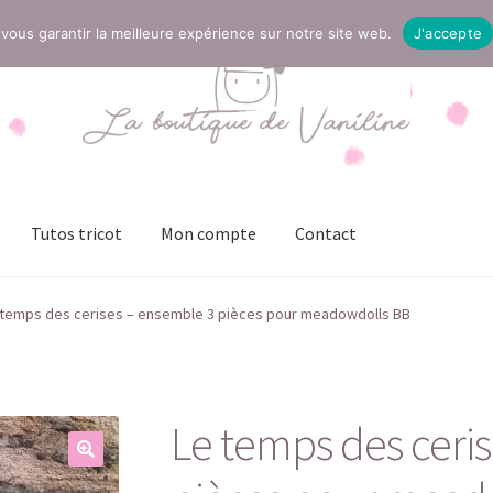
vous garantir la meilleure expérience sur notre site web.
J'accepte
Tutos tricot
Mon compte
Contact
t
Mentions légales
Mon compte
Page Boutique
Panier
 temps des cerises – ensemble 3 pièces pour meadowdolls BB
ies (UE)
Validation de la commande
Le temps des ceri