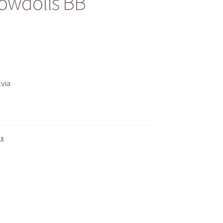
owdolls BB
via
ts