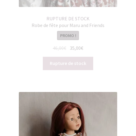
RUPTURE DE STOCK
Robe de fête pour Maru and Friends
PROMO !
Le
Le
46,00
€
35,00
€
prix
prix
initial
actuel
Rupture de stock
était :
est :
46,00€.
35,00€.