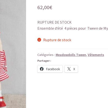
62,00
€
RUPTURE DE STOCK
Ensemble d’été 4 pièces pour Tween de M
Rupture de stock
Catégories :
Meadowdolls Tween
,
Vêtements
Partager :
Facebook
X