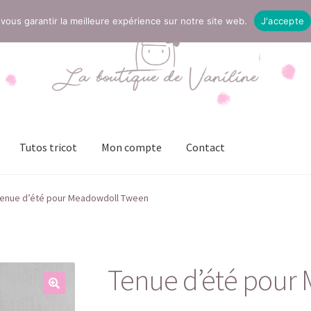
vous garantir la meilleure expérience sur notre site web.
J'accepte
Tutos tricot
Mon compte
Contact
t
Mentions légales
Mon compte
Page Boutique
Panier
enue d’été pour Meadowdoll Tween
ies (UE)
Validation de la commande
Tenue d’été pour