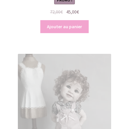
PROMO !
Le
Le
72,00
€
45,00
€
prix
prix
initial
actuel
Ajouter au panier
était :
est :
72,00€.
45,00€.