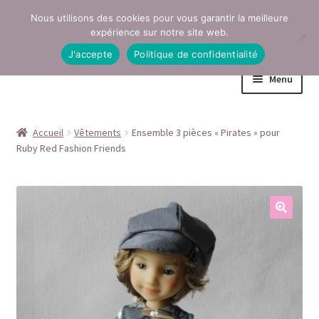
Nous utilisons des cookies pour vous garantir la meilleure
Aller
Aller
expérience sur notre site web.
à
au
J'accepte
Politique de confidentialité
la
contenu
Menu
navigation
Accueil
Accueil
Vêtements
Ensemble 3 pièces « Pirates » pour
Ruby Red Fashion Friends
Conditions générales de vente
Contact
Mentions légales
Mon compte
Page Boutique