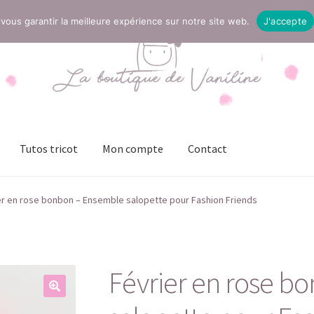
vous garantir la meilleure expérience sur notre site web.
J'accepte
Tutos tricot
Mon compte
Contact
t
Mentions légales
Mon compte
Page Boutique
Panier
er en rose bonbon – Ensemble salopette pour Fashion Friends
ies (UE)
Validation de la commande
Février en rose b