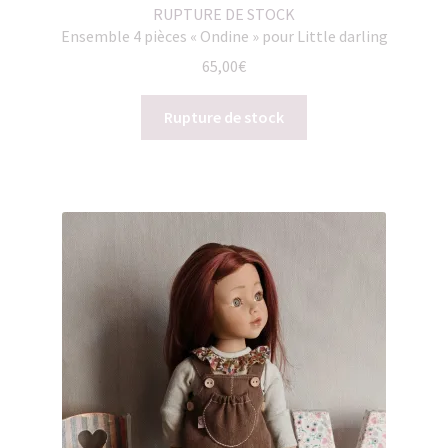
RUPTURE DE STOCK
Ensemble 4 pièces « Ondine » pour Little darling
65,00
€
Rupture de stock