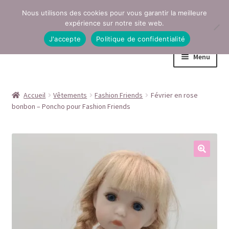
Nous utilisons des cookies pour vous garantir la meilleure
Aller
Aller
expérience sur notre site web.
à
au
J'accepte
Politique de confidentialité
la
contenu
Menu
navigation
Accueil
Accueil
Vêtements
Fashion Friends
Février en rose
bonbon – Poncho pour Fashion Friends
Conditions générales de vente
Contact
Mentions légales
Mon compte
Page Boutique