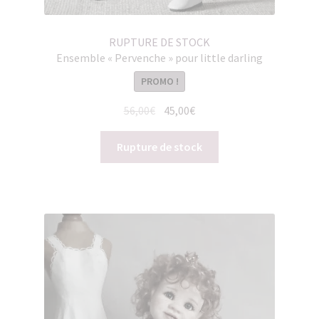
RUPTURE DE STOCK
Ensemble « Pervenche » pour little darling
PROMO !
Le
Le
56,00
€
45,00
€
prix
prix
initial
actuel
Rupture de stock
était :
est :
56,00€.
45,00€.