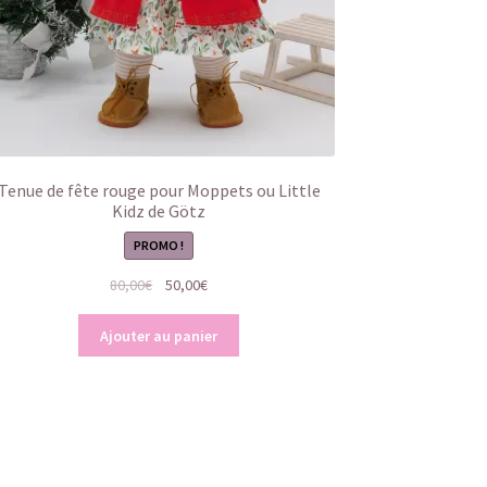
Tenue de fête rouge pour Moppets ou Little
Kidz de Götz
PROMO !
Le
Le
80,00
€
50,00
€
prix
prix
initial
actuel
Ajouter au panier
était :
est :
80,00€.
50,00€.