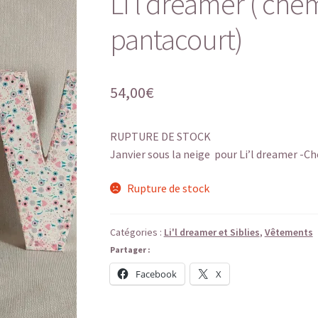
Li’l dreamer ( chem
pantacourt)
54,00
€
RUPTURE DE STOCK
Janvier sous la neige pour Li’l dreamer -C
Rupture de stock
Catégories :
Li'l dreamer et Siblies
,
Vêtements
Partager :
Facebook
X