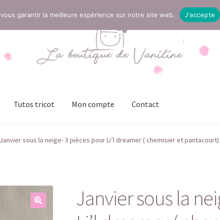
vous garantir la meilleure expérience sur notre site web.
J'accepte
Tutos tricot
Mon compte
Contact
t
Mentions légales
Mon compte
Page Boutique
Panier
Janvier sous la neige- 3 pièces pour Li’l dreamer ( chemisier et pantacourt)
ies (UE)
Validation de la commande
Janvier sous la ne