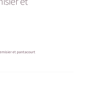
isier et
hemisier et pantacourt